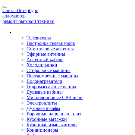
Toggle
Санкт-Петербург
navigation
алло
мастер
ремонт бытовой техники
Наши услуги
Телевизоры
Настройка телевизоров
Спутниковые антенны
Эфирные антенны
Антенный кабель
Холодильники
Стиральные машины
Посудомоечные машины
Водонагреватели
Гидромассажные ванны
Душевые кабины
Микроволновые СВЧ печи
Электроплиты
Духовые шкафы
Варочные панели эл. плит
Кухонные вытяжки
Кухонные измельчители
Кондиционеры