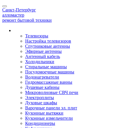
Toggle
Санкт-Петербург
navigation
алло
мастер
ремонт бытовой техники
Наши услуги
Телевизоры
Настройка телевизоров
Спутниковые антенны
Эфирные антенны
Антенный кабель
Холодильники
Стиральные машины
Посудомоечные машины
Водонагреватели
Гидромассажные ванны
Душевые кабины
Микроволновые СВЧ печи
Электроплиты
Духовые шкафы
Варочные панели эл. плит
Кухонные вытяжки
Кухонные измельчители
Кондиционеры