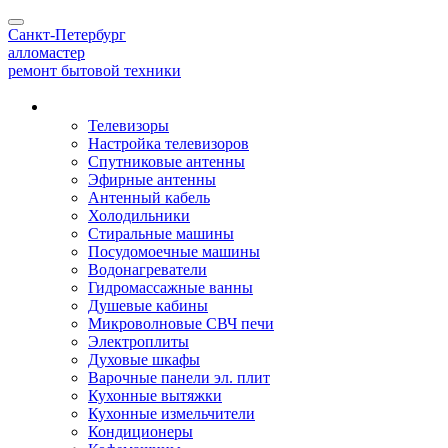
Toggle
Санкт-Петербург
navigation
алло
мастер
ремонт бытовой техники
Наши услуги
Телевизоры
Настройка телевизоров
Спутниковые антенны
Эфирные антенны
Антенный кабель
Холодильники
Стиральные машины
Посудомоечные машины
Водонагреватели
Гидромассажные ванны
Душевые кабины
Микроволновые СВЧ печи
Электроплиты
Духовые шкафы
Варочные панели эл. плит
Кухонные вытяжки
Кухонные измельчители
Кондиционеры