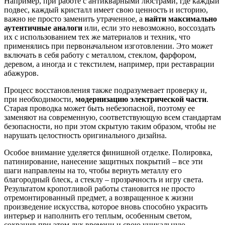
Например, при работе с антикварными люстрами, где каждый
подвес, каждый кристалл имеет свою ценность и историю,
важно не просто заменить утраченное, а
найти максимально
аутентичные аналоги
или, если это невозможно, воссоздать
их с использованием тех же материалов и техник, что
применялись при первоначальном изготовлении. Это может
включать в себя работу с металлом, стеклом, фарфором,
деревом, а иногда и с текстилем, например, при реставрации
абажуров.
Процесс восстановления также подразумевает проверку и,
при необходимости,
модернизацию электрической части
.
Старая проводка может быть небезопасной, поэтому ее
заменяют на современную, соответствующую всем стандартам
безопасности, но при этом скрытую таким образом, чтобы не
нарушать целостность оригинального дизайна.
Особое внимание уделяется финишной отделке. Полировка,
патинирование, нанесение защитных покрытий – все эти
шаги направлены на то, чтобы вернуть металлу его
благородный блеск, а стеклу – прозрачность и игру света.
Результатом кропотливой работы становится не просто
отремонтированный предмет, а возвращенное к жизни
произведение искусства, которое вновь способно украсить
интерьер и наполнить его теплым, особенным светом,
сохранив при этом дух времени и свою уникальную