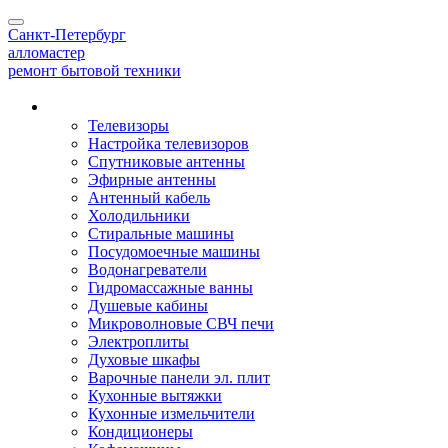
Toggle
Санкт-Петербург
navigation
алло
мастер
ремонт бытовой техники
Наши услуги
Телевизоры
Настройка телевизоров
Спутниковые антенны
Эфирные антенны
Антенный кабель
Холодильники
Стиральные машины
Посудомоечные машины
Водонагреватели
Гидромассажные ванны
Душевые кабины
Микроволновые СВЧ печи
Электроплиты
Духовые шкафы
Варочные панели эл. плит
Кухонные вытяжки
Кухонные измельчители
Кондиционеры