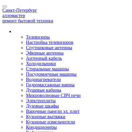
Toggle
Санкт-Петербург
navigation
алло
мастер
ремонт бытовой техники
Наши услуги
Телевизоры
Настройка телевизоров
Спутниковые антенны
Эфирные антенны
Антенный кабель
Холодильники
Стиральные машины
Посудомоечные машины
Водонагреватели
Гидромассажные ванны
Душевые кабины
Микроволновые СВЧ печи
Электроплиты
Духовые шкафы
Варочные панели эл. плит
Кухонные вытяжки
Кухонные измельчители
Кондиционеры