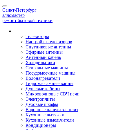
Toggle
Санкт-Петербург
navigation
алло
мастер
ремонт бытовой техники
Наши услуги
Телевизоры
Настройка телевизоров
Спутниковые антенны
Эфирные антенны
Антенный кабель
Холодильники
Стиральные машины
Посудомоечные машины
Водонагреватели
Гидромассажные ванны
Душевые кабины
Микроволновые СВЧ печи
Электроплиты
Духовые шкафы
Варочные панели эл. плит
Кухонные вытяжки
Кухонные измельчители
Кондиционеры