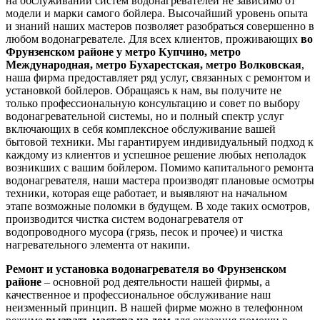
на обслуживании систем водонагревателей не зависимо от
модели и марки самого бойлера. Высочайший уровень опыта
и знаний наших мастеров позволяет разобраться совершенно в
любом водонагревателе. Для всех клиентов, проживающих
во
Фрунзенском районе у метро Купчино, метро
Международная, метро Бухарестская, метро Волковская
,
наша фирма предоставляет ряд услуг, связанных с ремонтом и
установкой бойлеров. Обращаясь к нам, вы получите не
только профессиональную консультацию и совет по выбору
водонагревательной системы, но и полный спектр услуг
включающих в себя комплексное обслуживание вашей
бытовой техники. Мы гарантируем индивидуальный подход к
каждому из клиентов и успешное решение любых неполадок
возникших с вашим бойлером. Помимо капитального ремонта
водонагревателя, наши мастера производят плановые осмотры
техники, которая еще работает, и выявляют на начальном
этапе возможные поломки в будущем. В ходе таких осмотров,
производится чистка систем водонагревателя от
водопроводного мусора (грязь, песок и прочее) и чистка
нагревательного элемента от накипи.
Ремонт и установка водонагревателя во Фрунзенском
районе
– основной род деятельности нашей фирмы, а
качественное и профессиональное обслуживание наш
неизменный принцип. В нашей фирме можно в телефонном