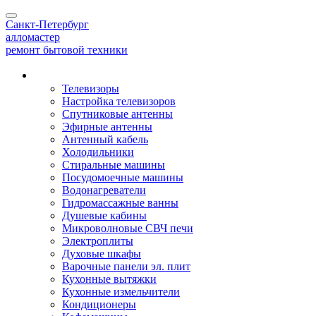
Toggle
Санкт-Петербург
navigation
алло
мастер
ремонт бытовой техники
Наши услуги
Телевизоры
Настройка телевизоров
Спутниковые антенны
Эфирные антенны
Антенный кабель
Холодильники
Стиральные машины
Посудомоечные машины
Водонагреватели
Гидромассажные ванны
Душевые кабины
Микроволновые СВЧ печи
Электроплиты
Духовые шкафы
Варочные панели эл. плит
Кухонные вытяжки
Кухонные измельчители
Кондиционеры