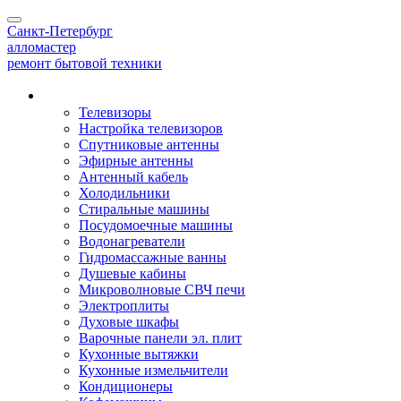
Toggle
Санкт-Петербург
navigation
алло
мастер
ремонт бытовой техники
Наши услуги
Телевизоры
Настройка телевизоров
Спутниковые антенны
Эфирные антенны
Антенный кабель
Холодильники
Стиральные машины
Посудомоечные машины
Водонагреватели
Гидромассажные ванны
Душевые кабины
Микроволновые СВЧ печи
Электроплиты
Духовые шкафы
Варочные панели эл. плит
Кухонные вытяжки
Кухонные измельчители
Кондиционеры