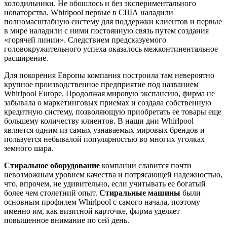
холодильники. Не обошлось и без экспериментального
новаторства. Whirlpool первые в США наладили
полномасштабную систему для поддержки клиентов и первые
в мире наладили с ними постоянную связь путем создания
«горячей линии». Следствием предсказуемого
головокружительного успеха оказалось межконтинентальное
расширение.
Для покорения Европы компания построила там невероятно
крупное производственное предприятие под названием
Whirlpool Europe. Продолжая мировую экспансию, фирма не
забывала о маркетинговых приемах и создала собственную
кредитную систему, позволяющую приобретать ее товары еще
большему количеству клиентов. В наши дни Whirlpool
является одним из самых узнаваемых мировых брендов и
пользуется небывалой популярностью во многих уголках
земного шара.
Стиральное оборудование
компании славится почти
невозможным уровнем качества и потрясающей надежностью,
что, впрочем, не удивительно, если учитывать ее богатый
более чем столетний опыт.
Стиральные машины
были
основным профилем Whirlpool с самого начала, поэтому
именно им, как визитной карточке, фирма уделяет
повышенное внимание по сей день.