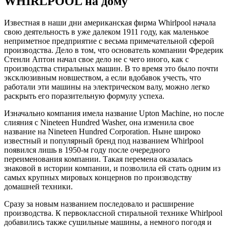
WHIRLPOOL на дому
Известная в наши дни американская фирма Whirlpool начала
свою деятельность в уже далеком 1911 году, как маленькое
неприметное предприятие с весьма примечательной сферой
производства. Дело в том, что основатель компании Фредерик
Стенли Аптон начал свое дело не с чего иного, как с
производства стиральных машин. В то время это было почти
эксклюзивным новшеством, а если вдобавок учесть, что
работали эти машины на электрическом валу, можно легко
раскрыть его поразительную формулу успеха.
Изначально компания имела название Upton Machine, но после
слияния с Nineteen Hundred Washer, она изменила свое
название на Nineteen Hundred Corporation. Ныне широко
известный и популярный бренд под названием Whirlpool
появился лишь в 1950-м году после очередного
переименования компании. Такая перемена оказалась
знаковой в истории компании, и позволила ей стать одним из
самых крупных мировых концернов по производству
домашней техники.
Сразу за новым названием последовало и расширение
производства. К первоклассной стиральной технике Whirlpool
добавились также сушильные машины, а немного погодя и