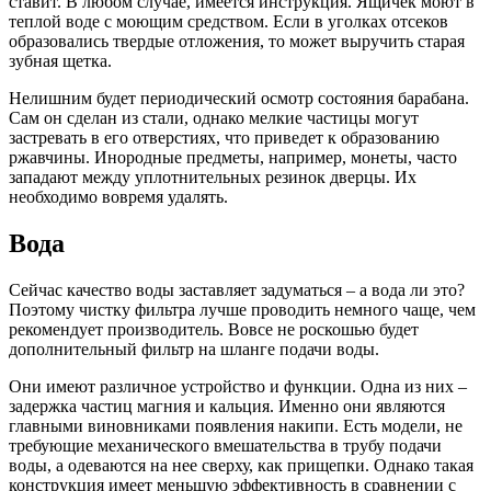
ставит. В любом случае, имеется инструкция. Ящичек моют в
теплой воде с моющим средством. Если в уголках отсеков
образовались твердые отложения, то может выручить старая
зубная щетка.
Нелишним будет периодический осмотр состояния барабана.
Сам он сделан из стали, однако мелкие частицы могут
застревать в его отверстиях, что приведет к образованию
ржавчины. Инородные предметы, например, монеты, часто
западают между уплотнительных резинок дверцы. Их
необходимо вовремя удалять.
Вода
Сейчас качество воды заставляет задуматься – а вода ли это?
Поэтому чистку фильтра лучше проводить немного чаще, чем
рекомендует производитель. Вовсе не роскошью будет
дополнительный фильтр на шланге подачи воды.
Они имеют различное устройство и функции. Одна из них –
задержка частиц магния и кальция. Именно они являются
главными виновниками появления накипи. Есть модели, не
требующие механического вмешательства в трубу подачи
воды, а одеваются на нее сверху, как прищепки. Однако такая
конструкция имеет меньшую эффективность в сравнении с