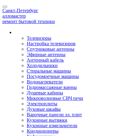
Toggle
Санкт-Петербург
navigation
алло
мастер
ремонт бытовой техники
Наши услуги
Телевизоры
Настройка телевизоров
Спутниковые антенны
Эфирные антенны
Антенный кабель
Холодильники
Стиральные машины
Посудомоечные машины
Водонагреватели
Гидромассажные ванны
Душевые кабины
Микроволновые СВЧ печи
Электроплиты
Духовые шкафы
Варочные панели эл. плит
Кухонные вытяжки
Кухонные измельчители
Кондиционеры