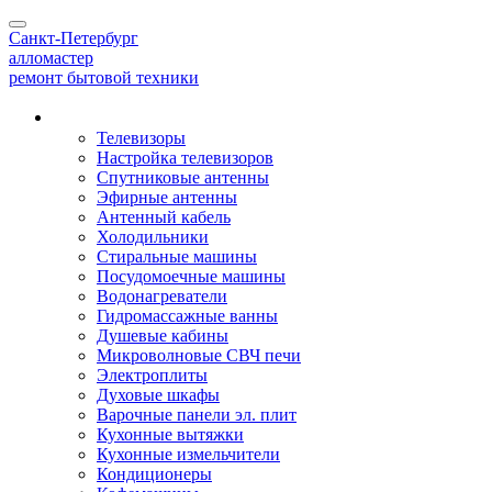
Toggle
Санкт-Петербург
navigation
алло
мастер
ремонт бытовой техники
Наши услуги
Телевизоры
Настройка телевизоров
Спутниковые антенны
Эфирные антенны
Антенный кабель
Холодильники
Стиральные машины
Посудомоечные машины
Водонагреватели
Гидромассажные ванны
Душевые кабины
Микроволновые СВЧ печи
Электроплиты
Духовые шкафы
Варочные панели эл. плит
Кухонные вытяжки
Кухонные измельчители
Кондиционеры