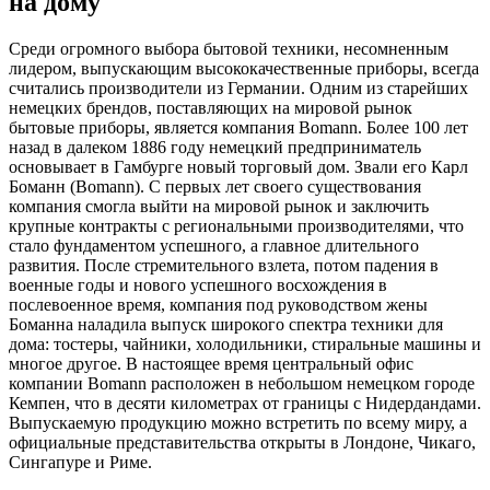
на дому
Cреди огромного выбора бытовой техники, несомненным
лидером, выпускающим высококачественные приборы, всегда
считались производители из Германии. Одним из старейших
немецких брендов, поставляющих на мировой рынок
бытовые приборы, является компания Bomann. Более 100 лет
назад в далеком 1886 году немецкий предприниматель
основывает в Гамбурге новый торговый дом. Звали его Карл
Боманн (Bomann). С первых лет своего существования
компания смогла выйти на мировой рынок и заключить
крупные контракты с региональными производителями, что
стало фундаментом успешного, а главное длительного
развития. После стремительного взлета, потом падения в
военные годы и нового успешного восхождения в
послевоенное время, компания под руководством жены
Боманна наладила выпуск широкого спектра техники для
дома: тостеры, чайники, холодильники, стиральные машины и
многое другое. В настоящее время центральный офис
компании Bomann расположен в небольшом немецком городе
Кемпен, что в десяти километрах от границы с Нидердандами.
Выпускаемую продукцию можно встретить по всему миру, а
официальные представительства открыты в Лондоне, Чикаго,
Сингапуре и Риме.