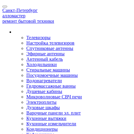
Toggle
Санкт-Петербург
navigation
алло
мастер
ремонт бытовой техники
Наши услуги
Телевизоры
Настройка телевизоров
Спутниковые антенны
Эфирные антенны
Антенный кабель
Холодильники
Стиральные машины
Посудомоечные машины
Водонагреватели
Гидромассажные ванны
Душевые кабины
Микроволновые СВЧ печи
Электроплиты
Духовые шкафы
Варочные панели эл. плит
Кухонные вытяжки
Кухонные измельчители
Кондиционеры