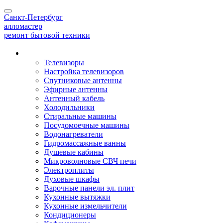
Toggle
Санкт-Петербург
navigation
алло
мастер
ремонт бытовой техники
Наши услуги
Телевизоры
Настройка телевизоров
Спутниковые антенны
Эфирные антенны
Антенный кабель
Холодильники
Стиральные машины
Посудомоечные машины
Водонагреватели
Гидромассажные ванны
Душевые кабины
Микроволновые СВЧ печи
Электроплиты
Духовые шкафы
Варочные панели эл. плит
Кухонные вытяжки
Кухонные измельчители
Кондиционеры