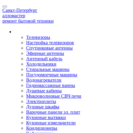
Toggle
Санкт-Петербург
navigation
алло
мастер
ремонт бытовой техники
Наши услуги
Телевизоры
Настройка телевизоров
Спутниковые антенны
Эфирные антенны
Антенный кабель
Холодильники
Стиральные машины
Посудомоечные машины
Водонагреватели
Гидромассажные ванны
Душевые кабины
Микроволновые СВЧ печи
Электроплиты
Духовые шкафы
Варочные панели эл. плит
Кухонные вытяжки
Кухонные измельчители
Кондиционеры