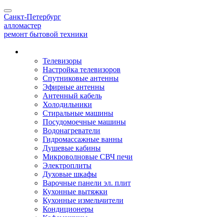
Toggle
Санкт-Петербург
navigation
алло
мастер
ремонт бытовой техники
Наши услуги
Телевизоры
Настройка телевизоров
Спутниковые антенны
Эфирные антенны
Антенный кабель
Холодильники
Стиральные машины
Посудомоечные машины
Водонагреватели
Гидромассажные ванны
Душевые кабины
Микроволновые СВЧ печи
Электроплиты
Духовые шкафы
Варочные панели эл. плит
Кухонные вытяжки
Кухонные измельчители
Кондиционеры