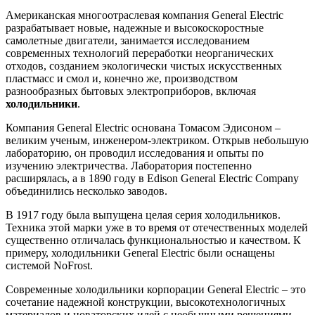
Американская многоотраслевая компания General Electric
разрабатывает новые, надежные и высокоскоростные
самолетные двигатели, занимается исследованием
современных технологий переработки неорганических
отходов, созданием экологически чистых искусственных
пластмасс и смол и, конечно же, производством
разнообразных бытовых электроприборов, включая
холодильники
.
Компания General Electric основана Томасом Эдисоном –
великим ученым, инженером-электриком. Открыв небольшую
лабораторию, он проводил исследования и опыты по
изучению электричества. Лаборатория постепенно
расширялась, а в 1890 году в Edison General Electric Company
объединились несколько заводов.
В 1917 году была выпущена целая серия холодильников.
Техника этой марки уже в то время от отечественных моделей
существенно отличалась функциональностью и качеством. К
примеру, холодильники General Electric были оснащены
системой NoFrost.
Современные холодильники корпорации General Electric – это
сочетание надежной конструкции, высокотехнологичных
материалов и новаторских идей с необычными решениями.