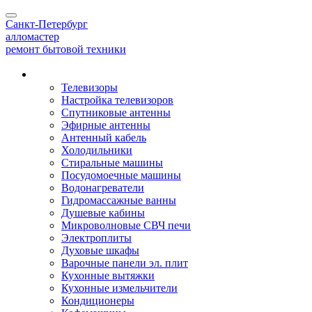
Toggle
Санкт-Петербург
navigation
алло
мастер
ремонт бытовой техники
Наши услуги
Телевизоры
Настройка телевизоров
Спутниковые антенны
Эфирные антенны
Антенный кабель
Холодильники
Стиральные машины
Посудомоечные машины
Водонагреватели
Гидромассажные ванны
Душевые кабины
Микроволновые СВЧ печи
Электроплиты
Духовые шкафы
Варочные панели эл. плит
Кухонные вытяжки
Кухонные измельчители
Кондиционеры