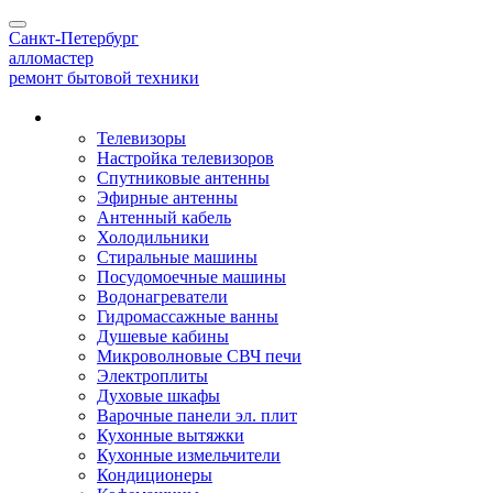
Toggle
Санкт-Петербург
navigation
алло
мастер
ремонт бытовой техники
Наши услуги
Телевизоры
Настройка телевизоров
Спутниковые антенны
Эфирные антенны
Антенный кабель
Холодильники
Стиральные машины
Посудомоечные машины
Водонагреватели
Гидромассажные ванны
Душевые кабины
Микроволновые СВЧ печи
Электроплиты
Духовые шкафы
Варочные панели эл. плит
Кухонные вытяжки
Кухонные измельчители
Кондиционеры