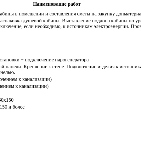
Наименование работ
кабины в помещении и составления сметы на закупку допматери
 распаковка душевой кабины. Выставление поддона кабины по у
лючение, если необходимо, к источникам электроэнергии. Пров
установки + подключение парогенератора
ой панели. Крепление к стене. Подключение изделия к источник
анелью.
ючением к канализации)
чением к канализации)
50х150
150 и более