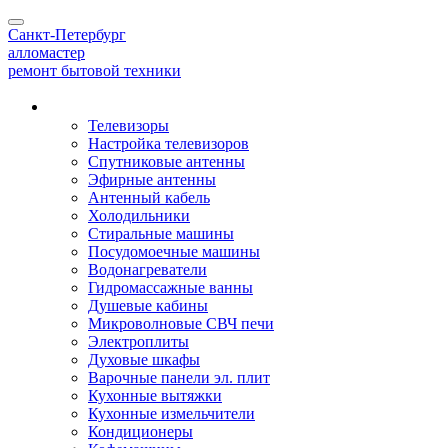
Toggle
Санкт-Петербург
navigation
алло
мастер
ремонт бытовой техники
Наши услуги
Телевизоры
Настройка телевизоров
Спутниковые антенны
Эфирные антенны
Антенный кабель
Холодильники
Стиральные машины
Посудомоечные машины
Водонагреватели
Гидромассажные ванны
Душевые кабины
Микроволновые СВЧ печи
Электроплиты
Духовые шкафы
Варочные панели эл. плит
Кухонные вытяжки
Кухонные измельчители
Кондиционеры