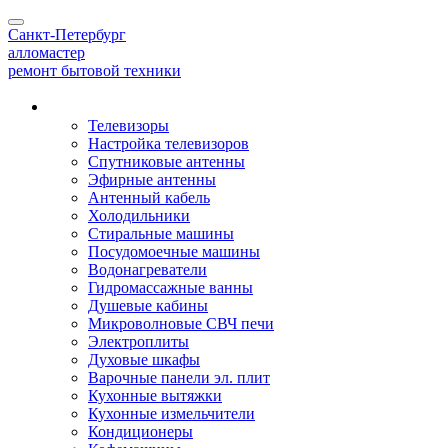
Toggle
Санкт-Петербург
navigation
алло
мастер
ремонт бытовой техники
Наши услуги
Телевизоры
Настройка телевизоров
Спутниковые антенны
Эфирные антенны
Антенный кабель
Холодильники
Стиральные машины
Посудомоечные машины
Водонагреватели
Гидромассажные ванны
Душевые кабины
Микроволновые СВЧ печи
Электроплиты
Духовые шкафы
Варочные панели эл. плит
Кухонные вытяжки
Кухонные измельчители
Кондиционеры