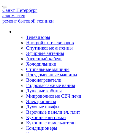
Toggle
Санкт-Петербург
navigation
алло
мастер
ремонт бытовой техники
Наши услуги
Телевизоры
Настройка телевизоров
Спутниковые антенны
Эфирные антенны
Антенный кабель
Холодильники
Стиральные машины
Посудомоечные машины
Водонагреватели
Гидромассажные ванны
Душевые кабины
Микроволновые СВЧ печи
Электроплиты
Духовые шкафы
Варочные панели эл. плит
Кухонные вытяжки
Кухонные измельчители
Кондиционеры