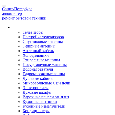
Toggle
Санкт-Петербург
navigation
алло
мастер
ремонт бытовой техники
Наши услуги
Телевизоры
Настройка телевизоров
Спутниковые антенны
Эфирные антенны
Антенный кабель
Холодильники
Стиральные машины
Посудомоечные машины
Водонагреватели
Гидромассажные ванны
Душевые кабины
Микроволновые СВЧ печи
Электроплиты
Духовые шкафы
Варочные панели эл. плит
Кухонные вытяжки
Кухонные измельчители
Кондиционеры